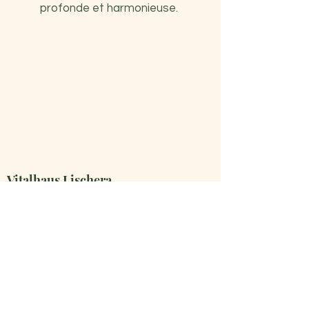
profonde et harmonieuse.
Vitalhaus Lischera
Lischera 43
1792 Cordast
info@vitalhauslischera.ch
079 660 64 48