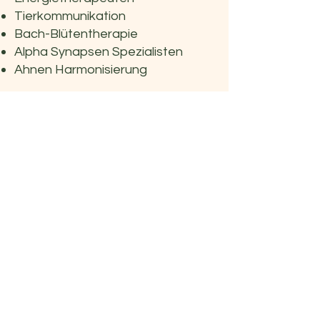
Tierkommunikation
Bach-Blütentherapie
Alpha Synapsen Spezialisten
Ahnen Harmonisierung
​
Vitalhaus Lischera
Lischera 43
1792 Cordast
info@vitalhauslischera.ch
079 660 64 48